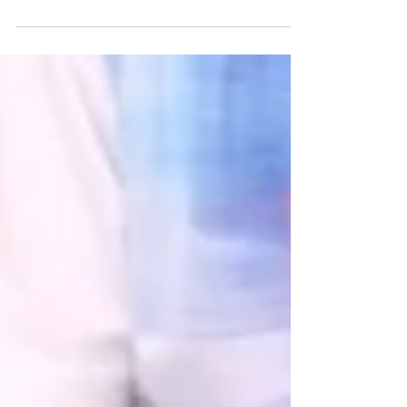
八幡西区ピアノ教室・先着順プレゼントキャンペ
ーン 1歳から絶対音感が学べる、八幡西区のピアノ
教室 ぴあのカンパネルラの田島亮子です。 当ピア
ノ教室で1番人気のコース 「プレピアノと絶対音
感」が学べる 1歳から5歳までのお子様のご入会
に...