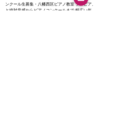
八幡西区ピアノ教室ぴあのカンパネルラ ピアノコ
ンクール生募集・八幡西区ピアノ教室 プレピアノ
と絶対音感からピアノコンクールまで 幅広い年代
に楽しくピアノレッスンをお届けする、 八幡西区
ピアノ教室ぴあのカンパネルラのピアノ講師・田
島亮子です。 先日の連休は...