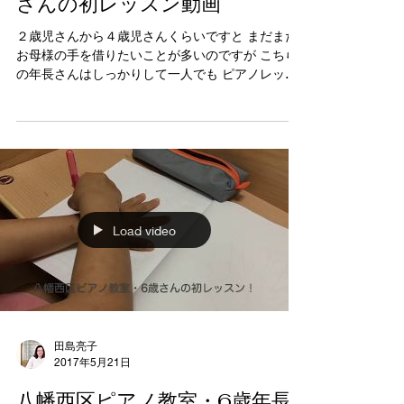
さんの初レッスン動画
２歳児さんから４歳児さんくらいですと まだまだ
お母様の手を借りたいことが多いのですが こちら
の年長さんはしっかりして一人でも ピアノレッス
ンを受けられています。 八幡西区ピアノ教室ぴあ
のカンパネルラでは 初めてピアノを習うお子さん
がご入会下さる時 ノートに日付を入れて 生徒さん
の
Load video
田島亮子
2017年5月21日
八幡西区ピアノ教室・6歳年長