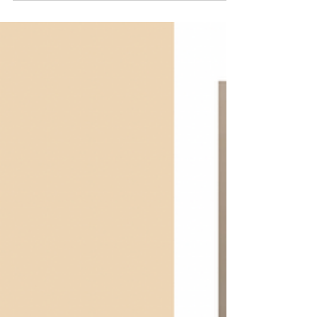
市八幡西区ピアノ教室ぴあのカンパネルラの ピア
ノ講師・田島亮子です。 ピアノ教室を始めて、た
くさんの生徒さんたちと一緒に ピアノや絶対音感
レッスンを行っております。 ピアノレッスンには
生徒さん本人だけでなく 保護者のみなさまのご理
解のもとがあって 長く楽しんでもらえるものだと
考えております。 今までにたくさん寄せていただ
いた感想の ほんの一部ではありますが ここに記載
させていただきます。 ・ 4歳・5歳のご兄妹のお母
様から （クリスマス会を終えた直後のLINEより）
『先生からLINE頂けるなんてありがとうございま
す。 昨日は素敵な経験をありがとうございま
す。』 『淡々と練習して、音が綺麗なところにと
きめくお兄ちゃん。 音を耳で覚えて、負けず嫌い
勃発もあり、練習し続けて、 思わず親の私も天才
なの？と思ってしまうほど 一日中弾いている
妹。』 『いつしかピアノを弾きなさいと言うこと
がなくなりました。』 『こんなに小さい時から自
ら弾くようになるとは嬉しい気持ちです。』 『先
生の演奏素敵でした。いつしか発表