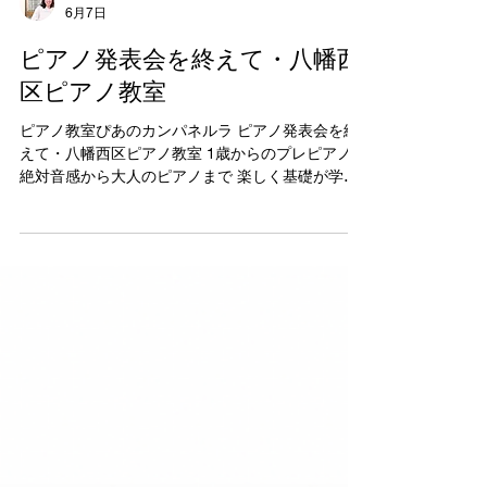
田島亮子
6月7日
ピアノ発表会を終えて・八幡西
区ピアノ教室
ピアノ教室ぴあのカンパネルラ ピアノ発表会を終
えて・八幡西区ピアノ教室 1歳からのプレピアノと
絶対音感から大人のピアノまで 楽しく基礎が学べ
るピアノ教室ぴあのカンパネルラの 田島亮子で
す。 6月に入り、梅雨入りの季節になりました。
教室のみんなは発表会を終えて 7月の教室イベント
に向けて、前向きにピアノレッスンに取り組んで
います。 保育園児さんでも『ここが上手く弾けな
かった。。』とか 小学生さんも『気持ちよく弾け
て嬉しかった！』など 舞台に上がるための努力を
経験し、 今までよりも一回り、二回りも大きな成
長を感じます。 また、普段の個人ピアのレッスン
では知り得ない、 他のお友達の演奏を聴くことや
絶対音感で使う旗の数、種類の多さに驚く子も多
いので 『あのお姉ちゃんのようにたくさん旗が欲