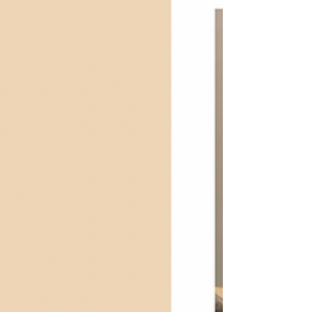
ン・連弾・絶対音感・合唱を大きなホールで披露
しました。 去年は客席で発表会の様子を見学して
いた生徒さんが ベートーヴェンのエリーゼのため
にを披露できるようになったり 始まりのご挨拶文
を生徒自身が考えてくれたり 芯のある、深いピア
ノの響きを出せるようになってきた生徒さんも多
く それぞれ大きな進歩・成長を感じられる発表会
となりました。 準備を正しい方向に進めて、 本番
の集中力と音楽を楽しむ力を身につけて 一人一人
の成長をご家族の皆さんと共に感じられることが
ピアノ発表会を続けていく意味になると考えてい
ます。 すでに来年度のピアノ発表会の日程も決ま
っておりますので 毎日の練習を1年後、どのように
育んでいるのかを楽しみにしています