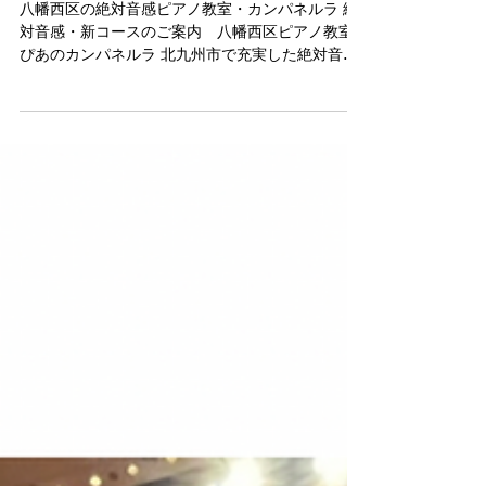
2月17日
絶対音感の新コース案内・八幡
西区ピアノ教室
八幡西区の絶対音感ピアノ教室・カンパネルラ 絶
対音感・新コースのご案内 八幡西区ピアノ教室
ぴあのカンパネルラ 北九州市で充実した絶対音感
レッスンが1歳から学べる、 ぴあのカンパネルラピ
アノ教室は 八幡西区紅梅にあります。 絶対音感レ
ッスンは当ピアノ教室が 北九州市で1番最初に、
2017年からスタートさせ 来年で10年を迎えること
になります。 今では他の教室でも、レッスンをさ
れていらっしゃるようですが ぴあのカンパネルラ
ピアノ教室オリジナルのメソッドが大人気で 1歳前
後から小学生のお子様まで ピアノレッスンと併用
しながら楽しくトレーニングを続けていらっしゃ
います！ 今年で約10年目となる絶対音感レッスン
ですが 生徒さんからの熱いご要望もあり 絶対音感
コースを新設する運びとなりました。 既存のベー
シックとミドルに加え 新コースのスーペリアの和