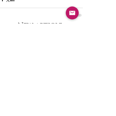
New article
夏休みピアノ教室ご入会キャンペ
ーン
大人のピアノレッスンについて・
八幡西区ピアノ教室
ピアノ発表会を終えて・八幡西区
ピアノ教室