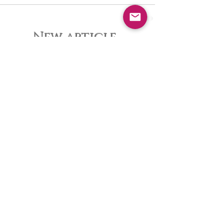
New article
夏休みピアノ教室ご入会キャンペ
ーン
大人のピアノレッスンについて・
八幡西区ピアノ教室
ピアノ発表会を終えて・八幡西区
ピアノ教室