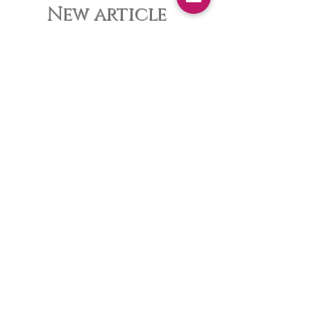
New article
夏休みピアノ教室ご入会キャンペ
ーン
大人のピアノレッスンについて・
八幡西区ピアノ教室
ピアノ発表会を終えて・八幡西区
ピアノ教室