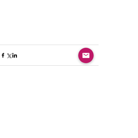
New article
夏休みピアノ教室ご入会キャンペ
ーン