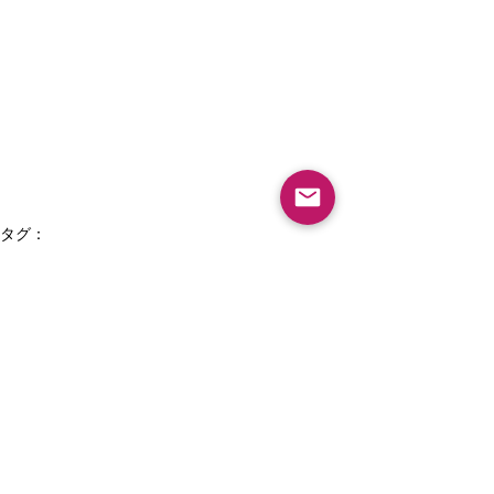
タグ：
若松区ピアノ教室
北九州市八幡西区ピアノ教室
八幡東区ピアノ教室
八幡西区ピアノ教室
小倉南区ピアノ教室
北九州市 ピアノ教室
絶対音感
個人ピアノ教室幼児
八幡西区 ピアノレッスン
個人レッスン