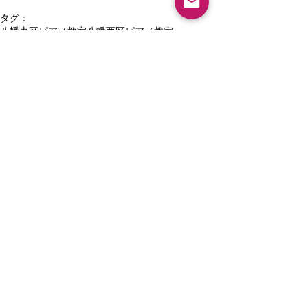
タグ：
八幡東区ピアノ教室
八幡西区ピアノ教室
保育士ピアノ教室
New article
夏休みピアノ教室ご入会キャンペ
ーン
大人のピアノレッスンについて・
八幡西区ピアノ教室