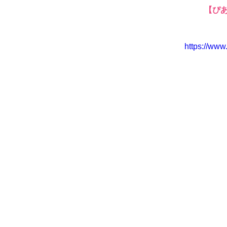
　【ぴ
https://ww