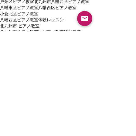
戸畑区ピアノ教室
北九州市八幡西区ピアノ教室
八幡東区ピアノ教室
八幡西区ピアノ教室
小倉北区ピアノ教室
八幡西区ピアノ教室体験レッスン
北九州市 ピアノ教室
北九州市幼児八幡東区ピアノ教室
絶対音感
八幡西区黒崎ピアノ教室
小学生ピアノ教室
高校生ピアノ教室北九州市
八幡西区ピアノ教室ブログ
八幡東区音楽教室
八幡西区ピアノ教室個人レッスン
小倉南区音楽教室
個人ピアノ教室幼児
戸畑区音楽教室
知育ピアノレッスン
八幡西区 ピアノレッスン
遠賀郡ピアノ教室
ぴあのカンパネルラピアノ教室
鞍手郡ピアノ教室
直方市ピアノ教室
ソルフェージュ・北九州市
コンクール・北九州市
八幡東区前田ピアノ教室
八幡東区桃園ピアノ教室