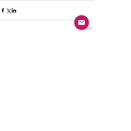
New article
夏休みピアノ教室ご入会キャンペ
ーン
大人のピアノレッスンについて・
八幡西区ピアノ教室