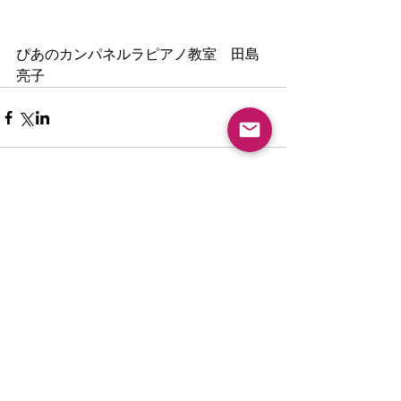
ぴあのカンパネルラピアノ教室　田島
亮子
New article
夏休みピアノ教室ご入会キャンペ
ーン
大人のピアノレッスンについて・
八幡西区ピアノ教室