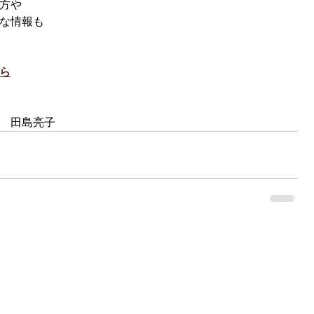
方や
な情報も
ら
　田島亮子